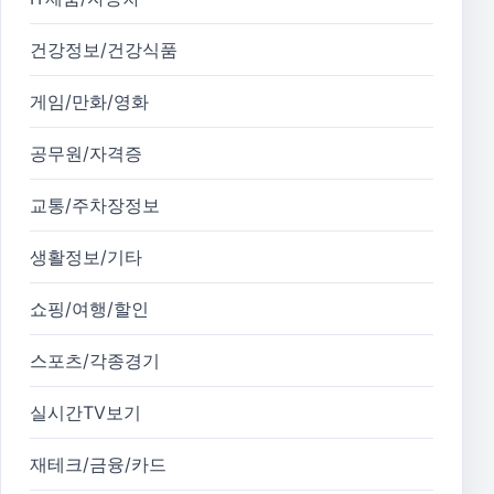
건강정보/건강식품
게임/만화/영화
공무원/자격증
교통/주차장정보
생활정보/기타
쇼핑/여행/할인
스포츠/각종경기
실시간TV보기
재테크/금융/카드