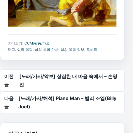
카테고리:
CCM/팝송/가요
태그:
삶의 옥합
,
삶의 옥합 가사
,
삶의 옥합 악보
,
오세광
글 탐색
이전
[노래/가사/악보] 상심한 내 마음 속에서 – 손영
글
진
다음
[노래/가사/해석] Piano Man – 빌리 조엘(Billy
글
Joel)