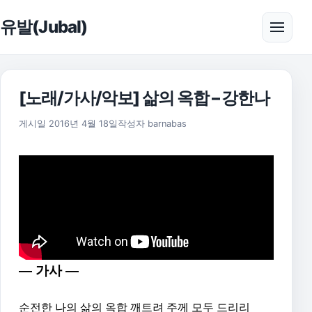
본문으로 건너뛰기
유발(Jubal)
메뉴 
[노래/가사/악보] 삶의 옥합 – 강한나
2025년 11월 18일
게시일
2016년 4월 18일
작성자
barnabas
— 가사 —
순전한 나의 삶의 옥합 깨트려 주께 모두 드리리