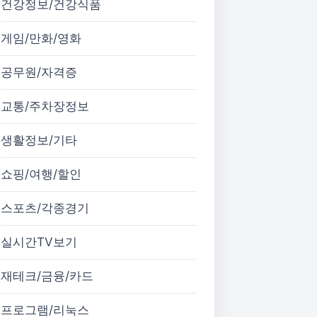
건강정보/건강식품
게임/만화/영화
공무원/자격증
교통/주차장정보
생활정보/기타
쇼핑/여행/할인
스포츠/각종경기
실시간TV보기
재테크/금융/카드
프로그램/리눅스