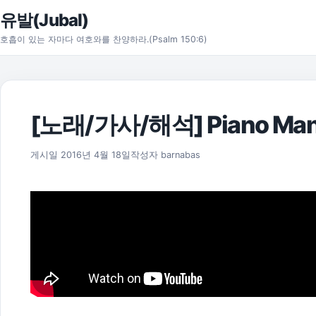
본문으로 건너뛰기
유발(Jubal)
호흡이 있는 자마다 여호와를 찬양하라.(Psalm 150:6)
[노래/가사/해석] Piano Man –
2021년 8월 5일
게시일
2016년 4월 18일
작성자
barnabas