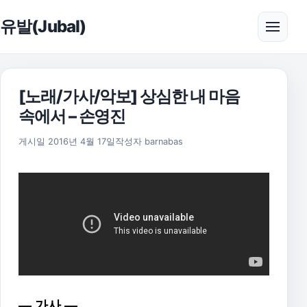
본문으로 건너뛰기
유발(Jubal)
메뉴 
[노래/가사/악보] 상심한 내 마음
속에서 – 손영진
2025년 11월 18일
게시일
2016년 4월 17일
작성자
barnabas
— 가사 —