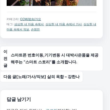
카테고리:
CCM/팝송/가요
태그:
상심한 내 마음 속에서
,
상심한 내 마음 속에서 가사
,
상심한 내
마음 속에서 악보
,
손영진
글 탐색
이
스마트폰 번호이동,기기변동 시 대박사은품을 제공
전
해주는 “스마트 스토리”를 소개합니다.
글
다음 글
[노래/가사/악보] 삶의 옥합 – 강한나
답글 남기기