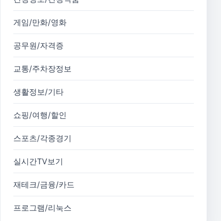
게임/만화/영화
공무원/자격증
교통/주차장정보
생활정보/기타
쇼핑/여행/할인
스포츠/각종경기
실시간TV보기
재테크/금융/카드
프로그램/리눅스