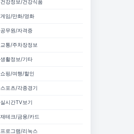
건강정보/건강식품
게임/만화/영화
공무원/자격증
교통/주차장정보
생활정보/기타
쇼핑/여행/할인
스포츠/각종경기
실시간TV보기
재테크/금융/카드
프로그램/리눅스