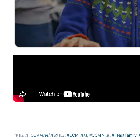
카테고리:
CCM/팝송/가요
태그:
#CCM 가사
,
#CCM 악보
,
#FeastFamily
,