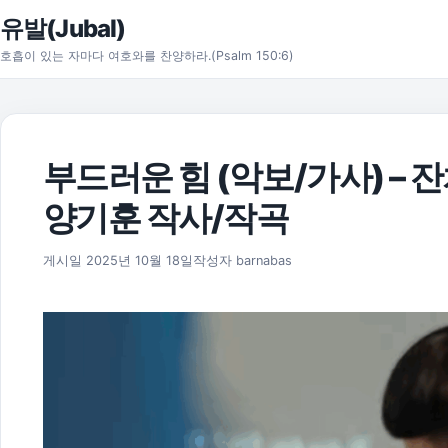
본문으로 건너뛰기
유발(Jubal)
호흡이 있는 자마다 여호와를 찬양하라.(Psalm 150:6)
부드러운 힘 (악보/가사) – 잔치
양기훈 작사/작곡
2025년 11월 17일
게시일
2025년 10월 18일
작성자
barnabas