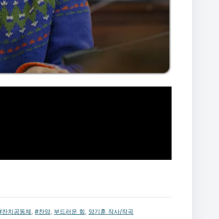
#잔치공동체
,
#찬양
,
부드러운 힘
,
양기훈 작사/작곡