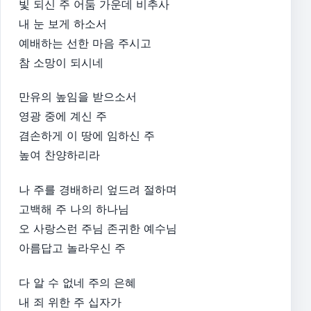
​빛 되신 주 어둠 가운데 비추사
내 눈 보게 하소서
예배하는 선한 마음 주시고
참 소망이 되시네
만유의 높임을 받으소서
영광 중에 계신 주
겸손하게 이 땅에 임하신 주
높여 찬양하리라​
나 주를 경배하리 엎드려 절하며
고백해 주 나의 하나님
오 사랑스런 주님 존귀한 예수님
아름답고 놀라우신 주​
다 알 수 없네 주의 은혜
내 죄 위한 주 십자가​