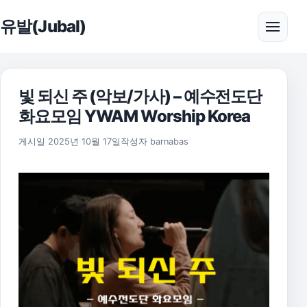
본문으로 건너뛰기
유발(Jubal)
메뉴 
빛 되신 주 (악보/가사) – 예수전도단
화요모임 YWAM Worship Korea
2025년 11월 17일
게시일
2025년 10월 17일
작성자
barnabas