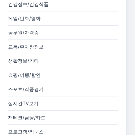
건강정보/건강식품
게임/만화/영화
공무원/자격증
교통/주차장정보
생활정보/기타
쇼핑/여행/할인
스포츠/각종경기
실시간TV보기
재테크/금융/카드
프로그램/리눅스