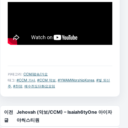
카테고리:
CCM/팝송/가요
태그:
#CCM 가사
,
#CCM 악보
,
#YWAMWorshipKorea
,
#빛 되신
주
,
#찬양
,
예수전도단화요모임
글 탐색
이전
Jehovah (악보/CCM) – Isaiah6tyOne 아이자
글
야씩스티원