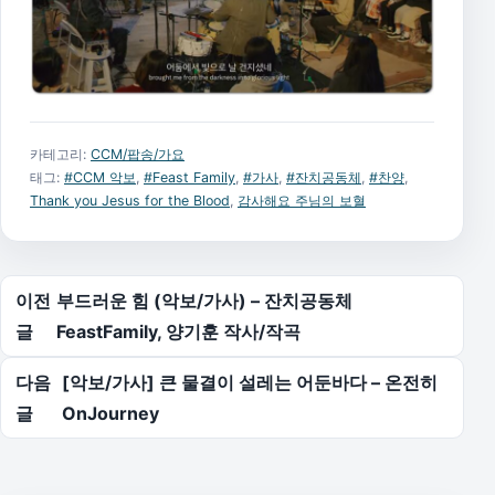
카테고리:
CCM/팝송/가요
태그:
#CCM 악보
,
#Feast Family
,
#가사
,
#잔치공동체
,
#찬양
,
Thank you Jesus for the Blood
,
감사해요 주님의 보혈
글 탐색
이전
부드러운 힘 (악보/가사) – 잔치공동체
글
FeastFamily, 양기훈 작사/작곡
다음
[악보/가사] 큰 물결이 설레는 어둔바다 – 온전히
글
OnJourney