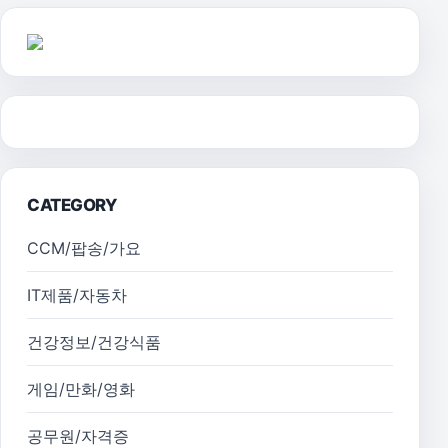
CATEGORY
CCM/팝송/가요
IT제품/자동차
건강정보/건강식품
게임/만화/영화
공무원/자격증