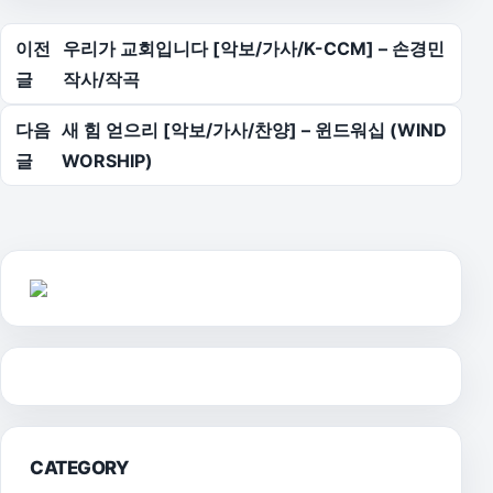
글 탐색
이전
우리가 교회입니다 [악보/가사/K-CCM] – 손경민
글
작사/작곡
다음
새 힘 얻으리 [악보/가사/찬양] – 윈드워십 (WIND
글
WORSHIP)
CATEGORY