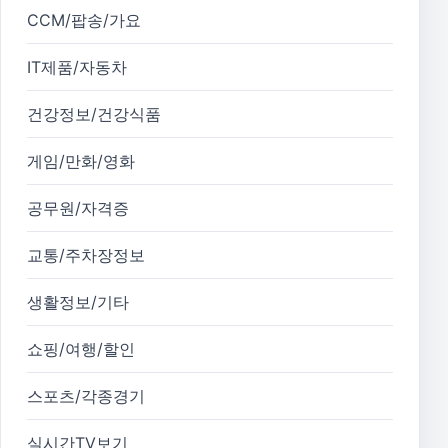
CCM/팝송/가요
IT제품/자동차
건강정보/건강식품
게임/만화/영화
공무원/자격증
교통/주차장정보
생활정보/기타
쇼핑/여행/할인
스포츠/각종경기
실시간TV보기