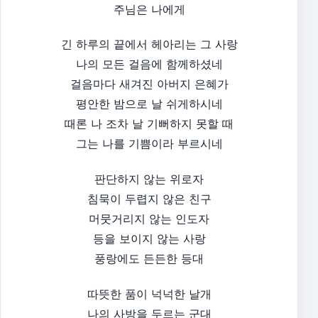
주님은 나에게
긴 하루의 끝에서 헤아리는 그 사랑
나의 모든 걸음에 함께하셨네
걸음마다 새겨진 아버지 은혜가
평안한 밤으로 날 쉬게하시네
때론 나 조차 날 기뻐하지 못할 때
그는 나를 기쁨이라 부르시네
판단하지 않는 위로자
침묵이 두렵지 않은 친구
머뭇거리지 않는 인도자
등을 보이지 않는 사랑
풍랑에도 든든한 등대
따뜻한 품이 넉넉한 날개
나의 사방을 두르는 군대