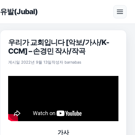
본문으로 건너뛰기
유발(Jubal)
메뉴 
우리가 교회입니다 [악보/가사/K-
CCM] – 손경민 작사/작곡
2025년 11월 18일
게시일
2022년 9월 13일
작성자
barnabas
가사