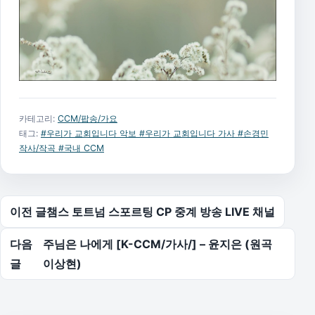
카테고리:
CCM/팝송/가요
태그:
#우리가 교회입니다 악보 #우리가 교회입니다 가사 #손경민
작사/작곡 #국내 CCM
글 탐색
이전 글
챔스 토트넘 스포르팅 CP 중계 방송 LIVE 채널
다음
주님은 나에게 [K-CCM/가사/] – 윤지은 (원곡
글
이상현)