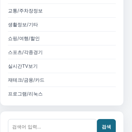
교통/주차장정보
생활정보/기타
쇼핑/여행/할인
스포츠/각종경기
실시간TV보기
재테크/금융/카드
프로그램/리눅스
검색어:
검색