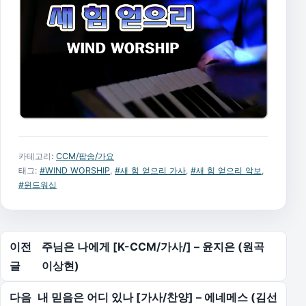
카테고리:
CCM/팝송/가요
태그:
#WIND WORSHIP
,
#새 힘 얻으리 가사
,
#새 힘 얻으리 악보
,
#윈드워십
글 탐색
이전
주님은 나에게 [K-CCM/가사/] – 윤지은 (원곡
글
이상현)
다음
내 믿음은 어디 있나 [가사/찬양] – 에네메스 (김선