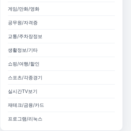
게임/만화/영화
공무원/자격증
교통/주차장정보
생활정보/기타
쇼핑/여행/할인
스포츠/각종경기
실시간TV보기
재테크/금융/카드
프로그램/리눅스