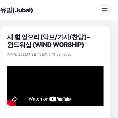
본문으로 건너뛰기
유발(Jubal)
메뉴 
새 힘 얻으리 [악보/가사/찬양] –
윈드워십 (WIND WORSHIP)
2025년 11월 18일
게시일
2022년 9월 15일
작성자
barnabas