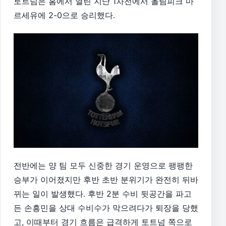
토트넘은 홈에서 열린 지난 1차전에서 올림피크 마
르세유에 2-0으로 승리했다.
전반에는 양 팀 모두 신중한 경기 운영으로 팽팽한
승부가 이어졌지만 후반 초반 분위기가 완전히 뒤바
뀌는 일이 발생했다. 후반 2분 수비 뒷공간을 파고
든 손흥민을 상대 수비수가 막으려다가 퇴장을 당했
고, 이때부터 경기 흐름은 급격하게 토트넘 쪽으로