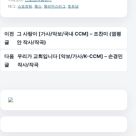
태그:
스포르팅
,
챔스
,
챔피언스리그
,
토트넘
글 탐색
이전
그 사랑이 [가사/악보/국내 CCM] – 조찬미 (염평
글
안 작사/작곡)
다음
우리가 교회입니다 [악보/가사/K-CCM] – 손경민
글
작사/작곡