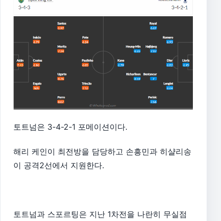
토트넘은 3-4-2-1 포메이션이다.
해리 케인이 최전방을 담당하고 손흥민과 히샬리송
이 공격2선에서 지원한다.
토트넘과 스포르팅은 지난 1차전을 나란히 무실점