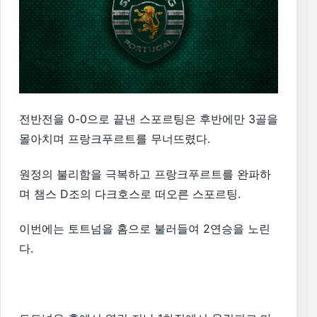
전반전을 0-0으로 끝낸 스포르팅은 후반에만 3골을
몰아치며 프랑크푸르트를 무너뜨렸다.
원정의 불리함을 극복하고 프랑크푸르트를 완파하
며 챔스 D조의 다크호스로 떠오른 스포르팅.
이번에는 토트넘을 홈으로 불러들여 2연승을 노린
다.