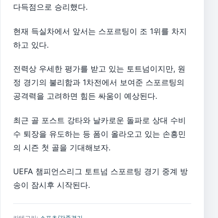
다득점으로 승리했다.
현재 득실차에서 앞서는 스포르팅이 조 1위를 차지
하고 있다.
전력상 우세한 평가를 받고 있는 토트넘이지만, 원
정 경기의 불리함과 1차전에서 보여준 스포르팅의
공격력을 고려하면 힘든 싸움이 예상된다.
최근 골 포스트 강타와 날카로운 돌파로 상대 수비
수 퇴장을 유도하는 등 폼이 올라오고 있는 손흥민
의 시즌 첫 골을 기대해보자.
UEFA 챔피언스리그 토트넘 스포르팅 경기 중계 방
송이 잠시후 시작된다.
카테고리:
스포츠/각종경기