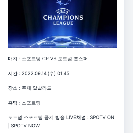
매치 : 스포르팅 CP VS 토트넘 홋스퍼
시간 : 2022.09.14.(수) 01:45
장소 : 주제 알발라드
홈팀 : 스포르팅
토트넘 스포르팅 중계 방송 LIVE채널 : SPOTV ON
| SPOTV NOW