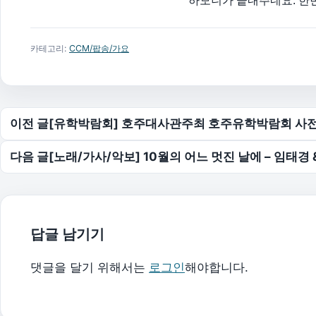
하모니가 끝내주네요. 한번
카테고리:
CCM/팝송/가요
글 탐색
이전 글
[유학박람회] 호주대사관주최 호주유학박람회 사
다음 글
[노래/가사/악보] 10월의 어느 멋진 날에 – 임태경 
답글 남기기
댓글을 달기 위해서는
로그인
해야합니다.