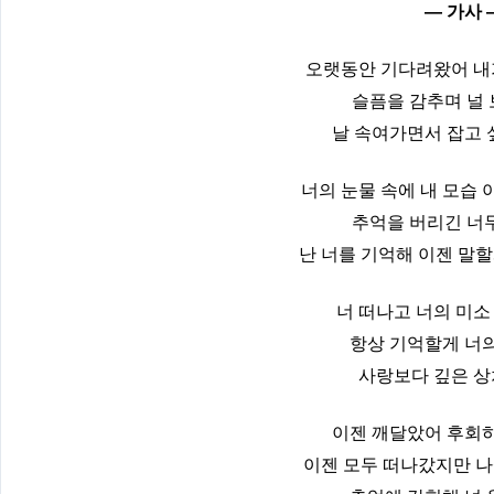
— 가사 
오랫동안 기다려왔어 내
슬픔을 감추며 널
날 속여가면서 잡고 
너의 눈물 속에 내 모습
추억을 버리긴 너
난 너를 기억해 이젠 말할
너 떠나고 너의 미소
항상 기억할게 너의
사랑보다 깊은 상
이젠 깨달았어 후회하
이젠 모두 떠나갔지만 나