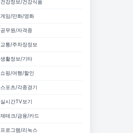
건강정보/건강식품
게임/만화/영화
공무원/자격증
교통/주차장정보
생활정보/기타
쇼핑/여행/할인
스포츠/각종경기
실시간TV보기
재테크/금융/카드
프로그램/리눅스