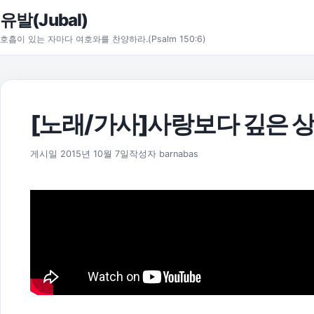
본문으로 건너뛰기
유발(Jubal)
호흡이 있는 자마다 여호와를 찬양하라.(Psalm 150:6)
[노래/가사]사랑보다 깊은 상
2021년 8월 12일
게시일
2015년 10월 7일
작성자
barnabas