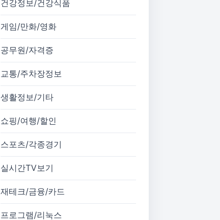
건강정보/건강식품
게임/만화/영화
공무원/자격증
교통/주차장정보
생활정보/기타
쇼핑/여행/할인
스포츠/각종경기
실시간TV보기
재테크/금융/카드
프로그램/리눅스