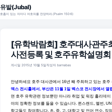
본문으로 건너뛰기
유발(Jubal)
호흡이 있는 자마다 여호와를 찬양하라.(Psalm 150:6)
[유학박람회] 호주대사관주
사전등록 및 호주유학설명회
2015년 10월 6일
게시일
2015년 10월 5일
작성자
barnabas
안녕하세요 호주 대사관에서 16년 째 주최하고 있는 호주
엑스 전시홀에서, 부산은 11월 1일 벡스코 전시장에서 열
면 호주 유학관련 정보뿐만 아니라 취업 및 워킹 홀리데이
야의 정확한 정보를 들을 수 있습니다. 퀸스랜드, 멜번, U
학교들도 참여합니다. 초, 중, 고, 대학교 및 언어 연수, 