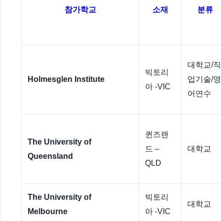
참가학교
소재
분류
대학교/직
빅토리
Holmesglen Institute
업기술/영
아 -VIC
어연수
퀸즈랜
The University of
드 –
대학교
Queensland
QLD
The University of
빅토리
대학교
Melbourne
아 -VIC