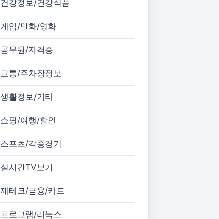
건강정보/건강식품
게임/만화/영화
공무원/자격증
교통/주차장정보
생활정보/기타
쇼핑/여행/할인
스포츠/각종경기
실시간TV보기
재테크/금융/카드
프로그램/리눅스