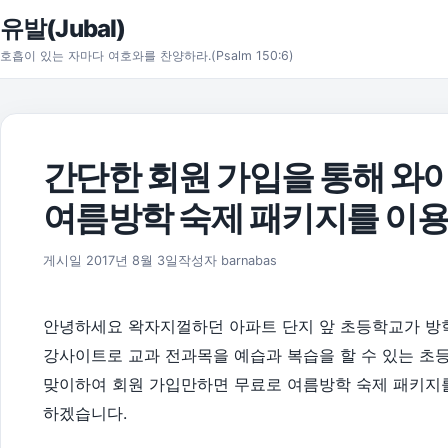
본문으로 건너뛰기
유발(Jubal)
호흡이 있는 자마다 여호와를 찬양하라.(Psalm 150:6)
간단한 회원 가입을 통해 와
여름방학 숙제 패키지를 이
2017년 8월 3일
게시일
2017년 8월 3일
작성자
barnabas
안녕하세요 왁자지껄하던 아파트 단지 앞 초등학교가 방
강사이트로 교과 전과목을 예습과 복습을 할 수 있는 초
맞이하여 회원 가입만하면 무료로 여름방학 숙제 패키지
하겠습니다.