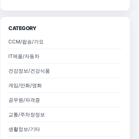
CATEGORY
CCM/팝송/가요
IT제품/자동차
건강정보/건강식품
게임/만화/영화
공무원/자격증
교통/주차장정보
생활정보/기타