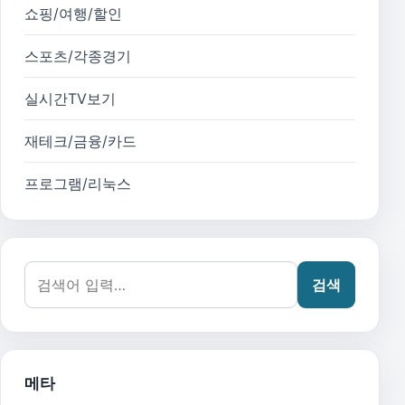
쇼핑/여행/할인
스포츠/각종경기
실시간TV보기
재테크/금융/카드
프로그램/리눅스
검색어:
검색
메타