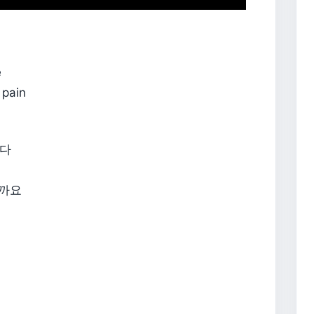
e
 pain
니다
을까요