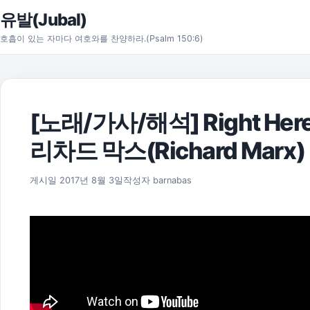
본문으로 건너뛰기
유발(Jubal)
호흡이 있는 자마다 여호와를 찬양하라.(Psalm 150:6)
[노래/가사/해석] Right Here 
리차드 막스(Richard Marx)
2021년 7월 15일
게시일
2017년 8월 3일
작성자
barnabas