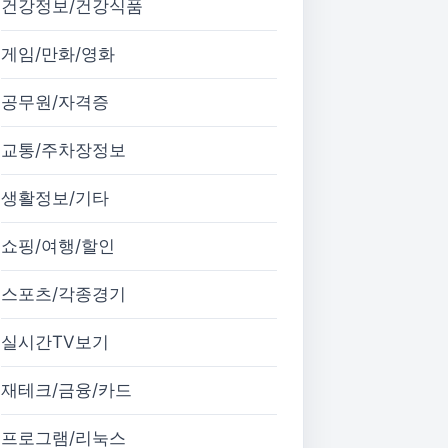
건강정보/건강식품
게임/만화/영화
공무원/자격증
교통/주차장정보
생활정보/기타
쇼핑/여행/할인
스포츠/각종경기
실시간TV보기
재테크/금융/카드
프로그램/리눅스