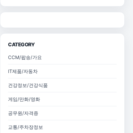
CATEGORY
CCM/팝송/가요
IT제품/자동차
건강정보/건강식품
게임/만화/영화
공무원/자격증
교통/주차장정보