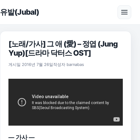
본문으로 건너뛰기
유발(Jubal)
메뉴 
[노래/가사] 그 애 (愛) – 정엽 (Jung
Yup)[드라마 닥터스 OST]
2021년 7월 30일
게시일
2016년 7월 26일
작성자
barnabas
— 가사 —