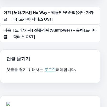
글 탐색
이전
[노래/가사] No Way – 박용인/권순일(어반 자카
글
파)[드라마 닥터스 OST]
다음
[노래/가사] 선플라워(Sunflower) – 윤하[드라마
글
닥터스 OST]
답글 남기기
댓글을 달기 위해서는
로그인
해야합니다.