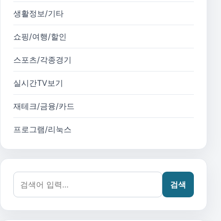
생활정보/기타
쇼핑/여행/할인
스포츠/각종경기
실시간TV보기
재테크/금융/카드
프로그램/리눅스
검색어:
검색