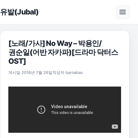
본문으로 건너뛰기
유발(Jubal)
메뉴 
[노래/가사] No Way – 박용인/
권순일(어반 자카파)[드라마 닥터스
OST]
2021년 7월 30일
게시일
2016년 7월 26일
작성자
barnabas