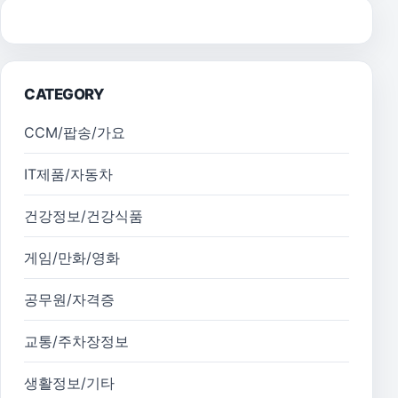
CATEGORY
CCM/팝송/가요
IT제품/자동차
건강정보/건강식품
게임/만화/영화
공무원/자격증
교통/주차장정보
생활정보/기타