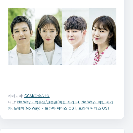
카테고리:
CCM/팝송/가요
태그:
No Way - 박용인/권순일(어반 자카파)
,
No Way- 어반 자카
파
,
노웨이(No Way) - 드라마 닥터스 OST
,
드라마 닥터스 OST
글 탐색