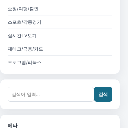
쇼핑/여행/할인
스포츠/각종경기
실시간TV보기
재테크/금융/카드
프로그램/리눅스
검색어:
검색
메타