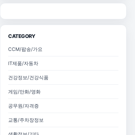
CATEGORY
CCM/팝송/가요
IT제품/자동차
건강정보/건강식품
게임/만화/영화
공무원/자격증
교통/주차장정보
생활정보/기타