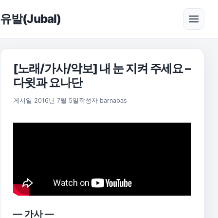
본문으로 건너뛰기
유발(Jubal)
메뉴 
[노래/가사/악보] 내 눈 지켜 주세요 –
다윗과 요나단
2025년 11월 18일
게시일
2016년 7월 5일
작성자
barnabas
— 가사 —