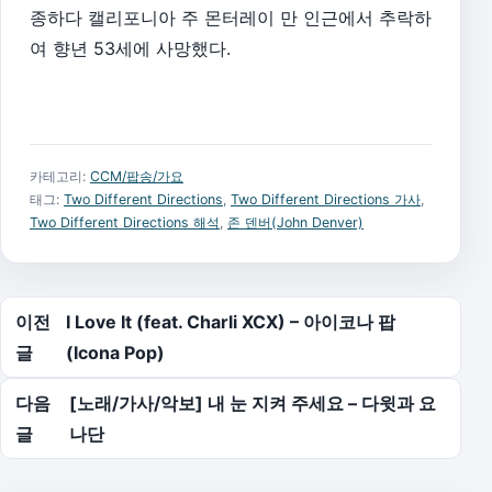
종하다 캘리포니아 주 몬터레이 만 인근에서 추락하
여 향년 53세에 사망했다.
카테고리:
CCM/팝송/가요
태그:
Two Different Directions
,
Two Different Directions 가사
,
Two Different Directions 해석
,
존 덴버(John Denver)
글 탐색
이전
I Love It (feat. Charli XCX) – 아이코나 팝
글
(Icona Pop)
다음
[노래/가사/악보] 내 눈 지켜 주세요 – 다윗과 요
글
나단