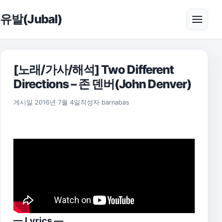
본문으로 건너뛰기
유발(Jubal)
메뉴 
[노래/가사/해석] Two Different
Directions – 존 덴버(John Denver)
2021년 7월 31일
게시일
2016년 7월 4일
작성자
barnabas
— Lyrics —