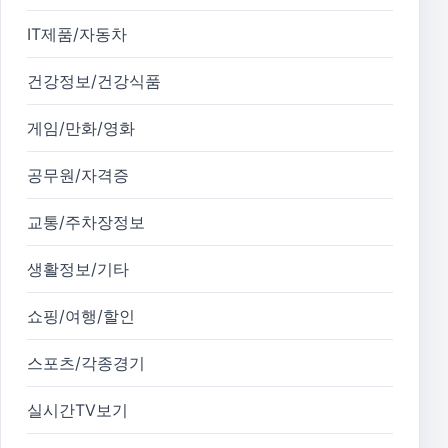
IT제품/자동차
건강정보/건강식품
게임/만화/영화
공무원/자격증
교통/주차장정보
생활정보/기타
쇼핑/여행/할인
스포츠/각종경기
실시간TV보기