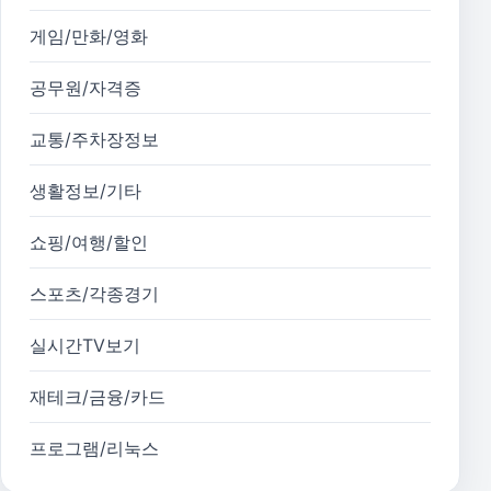
게임/만화/영화
공무원/자격증
교통/주차장정보
생활정보/기타
쇼핑/여행/할인
스포츠/각종경기
실시간TV보기
재테크/금융/카드
프로그램/리눅스