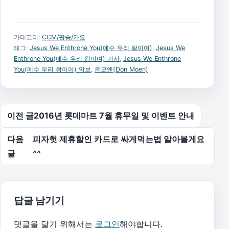
카테고리:
CCM/팝송/가요
태그:
Jesus We Enthrone You(예수 우리 왕이여)
,
Jesus We
Enthrone You(예수 우리 왕이여) 가사
,
Jesus We Enthrone
You(예수 우리 왕이여) 악보
,
돈모엔(Don Moen)
글 탐색
이전 글
2016년 롯데마트 7월 휴무일 및 이벤트 안내
다음
피자헛 제휴할인 카드로 싸게먹는법 알아볼게요
글
^^
답글 남기기
댓글을 달기 위해서는
로그인
해야합니다.