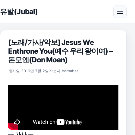
본문으로 건너뛰기
유발(Jubal)
메뉴 
[노래/가사/악보] Jesus We
Enthrone You(예수 우리 왕이여) –
돈모엔(Don Moen)
2025년 11월 18일
게시일
2016년 7월 2일
작성자
barnabas
— 가사 —