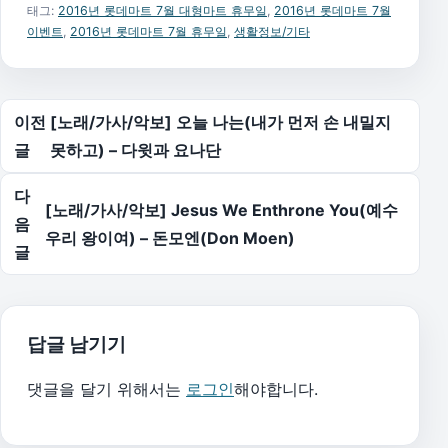
태그:
2016년 롯데마트 7월 대형마트 휴무일
,
2016년 롯데마트 7월
이벤트
,
2016년 롯데마트 7월 휴무일
,
생활정보/기타
글 탐색
이전
[노래/가사/악보] 오늘 나는(내가 먼저 손 내밀지
글
못하고) – 다윗과 요나단
다
[노래/가사/악보] Jesus We Enthrone You(예수
음
우리 왕이여) – 돈모엔(Don Moen)
글
답글 남기기
댓글을 달기 위해서는
로그인
해야합니다.