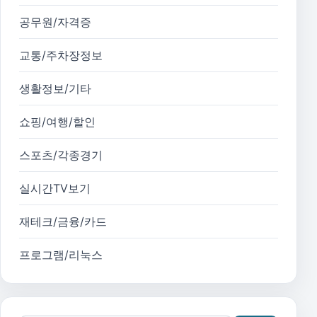
공무원/자격증
교통/주차장정보
생활정보/기타
쇼핑/여행/할인
스포츠/각종경기
실시간TV보기
재테크/금융/카드
프로그램/리눅스