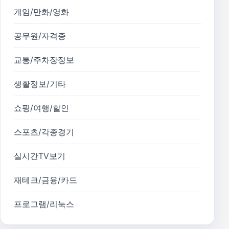
게임/만화/영화
공무원/자격증
교통/주차장정보
생활정보/기타
쇼핑/여행/할인
스포츠/각종경기
실시간TV보기
재테크/금융/카드
프로그램/리눅스