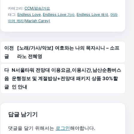
카테고리:
CCM/팝송/가요
태그:
Endless Love
,
Endless Love 가사
,
Endless Love 해석
,
머라
이어 캐리(Mariah Carey)
글 탐색
이전
[노래/가사/악보] 여호와는 나의 목자시니 – 소프
글
라노 전혜영
다
N서울타워 전망대 이용요금,이용시간,남산순환버스
음
운행정보 및 계절밥상+전망대 패키지 상품 30%할
글
인 안내
답글 남기기
댓글을 달기 위해서는
로그인
해야합니다.