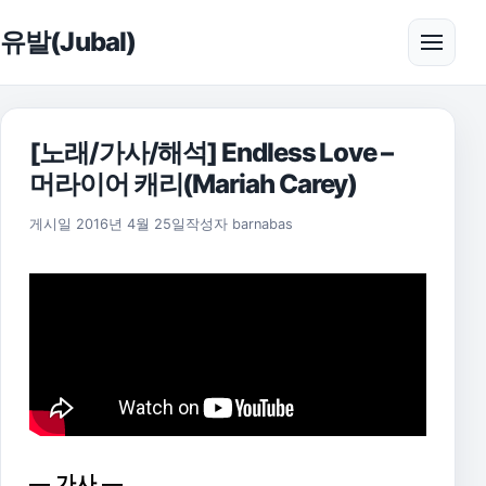
본문으로 건너뛰기
유발(Jubal)
메뉴 
[노래/가사/해석] Endless Love –
머라이어 캐리(Mariah Carey)
2021년 8월 5일
게시일
2016년 4월 25일
작성자
barnabas
— 가사 —