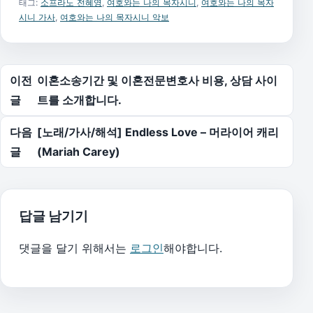
태그:
소프라노 전혜영
,
여호와는 나의 목자시니
,
여호와는 나의 목자
시니 가사
,
여호와는 나의 목자시니 악보
글 탐색
이전
이혼소송기간 및 이혼전문변호사 비용, 상담 사이
글
트를 소개합니다.
다음
[노래/가사/해석] Endless Love – 머라이어 캐리
글
(Mariah Carey)
답글 남기기
댓글을 달기 위해서는
로그인
해야합니다.