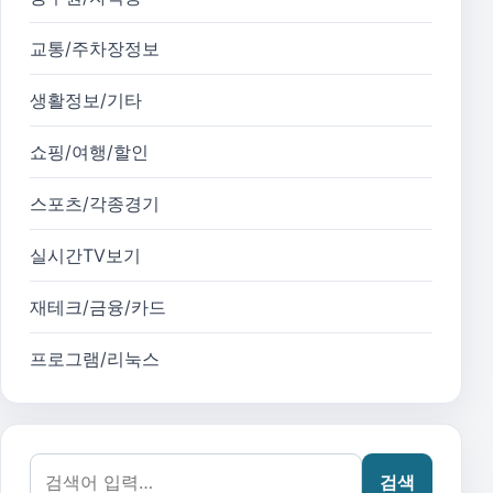
교통/주차장정보
생활정보/기타
쇼핑/여행/할인
스포츠/각종경기
실시간TV보기
재테크/금융/카드
프로그램/리눅스
검색어:
검색