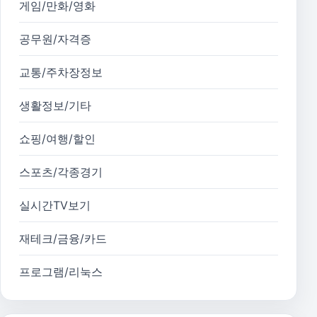
게임/만화/영화
공무원/자격증
교통/주차장정보
생활정보/기타
쇼핑/여행/할인
스포츠/각종경기
실시간TV보기
재테크/금융/카드
프로그램/리눅스