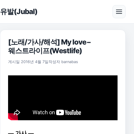
본문으로 건너뛰기
유발(Jubal)
메뉴 
[노래/가사/해석] My love –
웨스트라이프(Westlife)
2021년 8월 6일
게시일
2016년 4월 7일
작성자
barnabas
— 가사 —