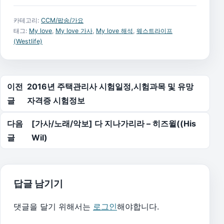
카테고리:
CCM/팝송/가요
태그:
My love
,
My love 가사
,
My love 해석
,
웨스트라이프
(Westlife)
글 탐색
이전
2016년 주택관리사 시험일정,시험과목 및 유망
글
자격증 시험정보
다음
[가사/노래/악보] 다 지나가리라 – 히즈윌((His
글
Wil)
답글 남기기
댓글을 달기 위해서는
로그인
해야합니다.