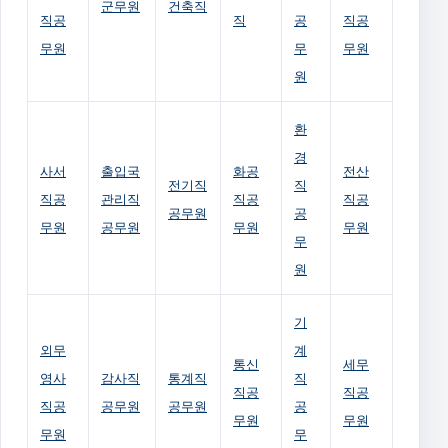
군무원
건축직
직공
직
공
직공
무원
무
무원
원
환
경
사서
출입국
화공
전산
전기직
직
직공
관리직
직공
직공
공무원
공
무원
공무원
무원
무원
무
원
기
외무
계
통신
세무
영사
감사직
통계직
직
직공
직공
직공
공무원
공무원
공
무원
무원
무원
무