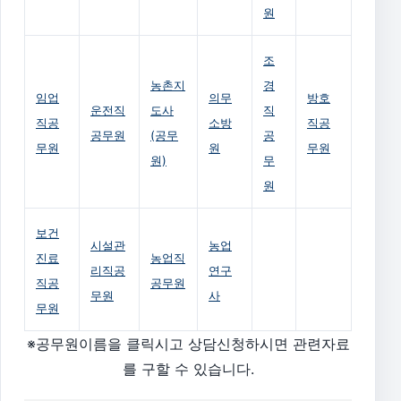
원
조
농촌지
경
임업
의무
방호
운전직
도사
직
직공
소방
직공
공무원
(공무
공
무원
원
무원
원)
무
원
보건
시설관
농업
진료
농업직
리직공
연구
직공
공무원
무원
사
무원
※공무원이름을 클릭시고 상담신청하시면 관련자료
를 구할 수 있습니다.