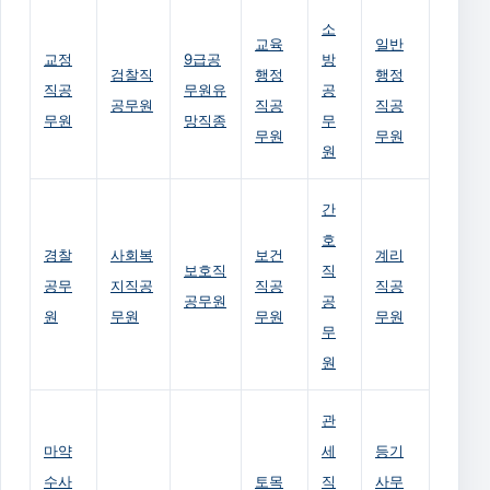
소
교육
일반
교정
9급공
방
검찰직
행정
행정
직공
무원유
공
공무원
직공
직공
무원
망직종
무
무원
무원
원
간
호
경찰
사회복
보건
계리
보호직
직
공무
지직공
직공
직공
공무원
공
원
무원
무원
무원
무
원
관
마약
세
등기
수사
토목
직
사무