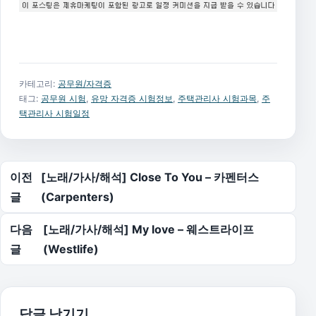
카테고리:
공무원/자격증
태그:
공무원 시험
,
유망 자격증 시험정보
,
주택관리사 시험과목
,
주
택관리사 시험일정
글 탐색
이전
[노래/가사/해석] Close To You – 카펜터스
글
(Carpenters)
다음
[노래/가사/해석] My love – 웨스트라이프
글
(Westlife)
답글 남기기