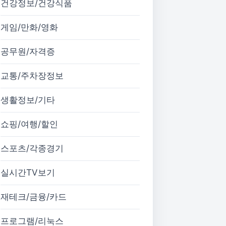
건강정보/건강식품
게임/만화/영화
공무원/자격증
교통/주차장정보
생활정보/기타
쇼핑/여행/할인
스포츠/각종경기
실시간TV보기
재테크/금융/카드
프로그램/리눅스