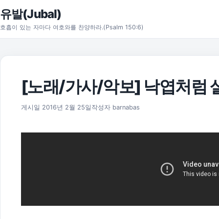
본문으로 건너뛰기
유발(Jubal)
호흡이 있는 자마다 여호와를 찬양하라.(Psalm 150:6)
[노래/가사/악보] 낙엽처럼 
2025년 11월 18일
게시일
2016년 2월 25일
작성자
barnabas