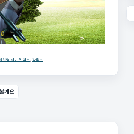
엽처럼 살아온 악보
,
장욱조
아볼게요