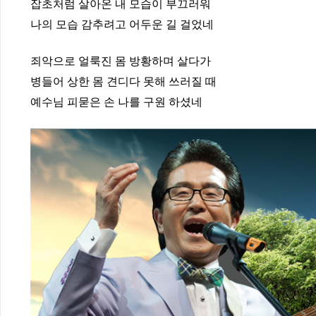
잡초처럼 살아온 내 모습이 부끄러워
나의 모습 감추려고 어두운 길 걸었네
죄악으로 얼룩진 몸 방황하며 살다가
병들어 상한 몸 견디다 못해 쓰러질 때
예수님 피묻은 손 나를 구원 하셨네