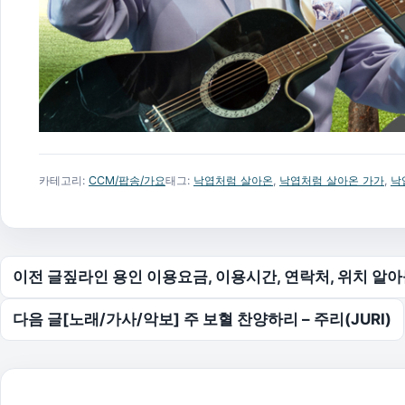
카테고리:
CCM/팝송/가요
태그:
낙엽처럼 살아온
,
낙엽처럼 살아온 가가
,
낙
글 탐색
이전 글
짚라인 용인 이용요금, 이용시간, 연락처, 위치 알
다음 글
[노래/가사/악보] 주 보혈 찬양하리 – 주리(JURI)