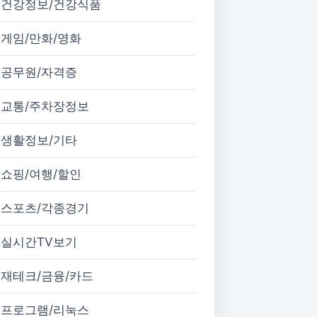
건강정보/건강식품
게임/만화/영화
공무원/자격증
교통/주차장정보
생활정보/기타
쇼핑/여행/할인
스포츠/각종경기
실시간TV보기
재테크/금융/카드
프로그램/리눅스