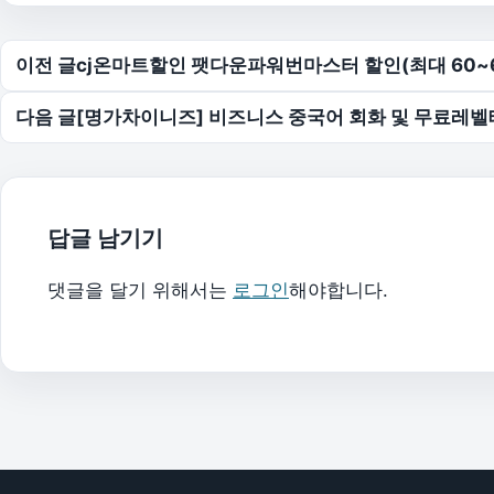
글 탐색
이전 글
cj온마트할인 팻다운파워번마스터 할인(최대 60~6
다음 글
[명가차이니즈] 비즈니스 중국어 회화 및 무료레
답글 남기기
댓글을 달기 위해서는
로그인
해야합니다.