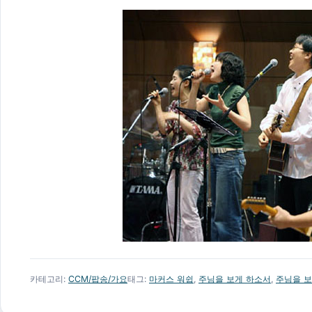
카테고리:
CCM/팝송/가요
태그:
마커스 워쉽
,
주님을 보게 하소서
,
주님을 보