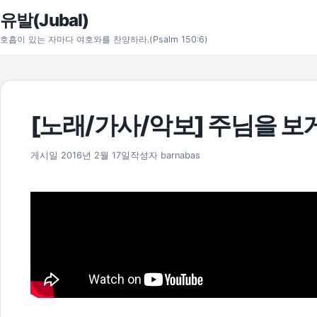
본문으로 건너뛰기
유발(Jubal)
호흡이 있는 자마다 여호와를 찬양하라.(Psalm 150:6)
[노래/가사/악보] 주님을 보
2025년 11월 18일
게시일
2016년 2월 17일
작성자
barnabas