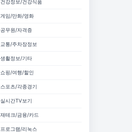
건강정보/건강식품
게임/만화/영화
공무원/자격증
교통/주차장정보
생활정보/기타
쇼핑/여행/할인
스포츠/각종경기
실시간TV보기
재테크/금융/카드
프로그램/리눅스