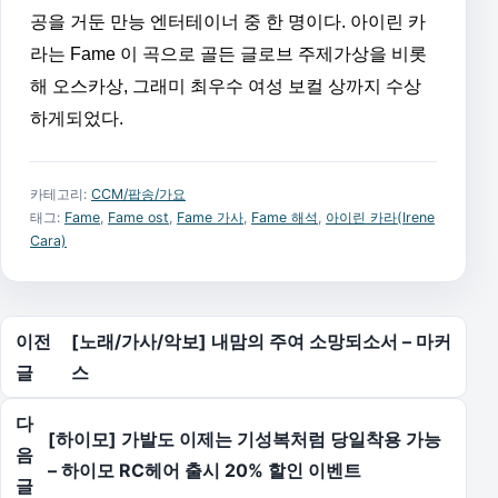
공을 거둔 만능 엔터테이너 중 한 명이다. 아이린 카
라는 Fame 이 곡으로 골든 글로브 주제가상을 비롯
해 오스카상, 그래미 최우수 여성 보컬 상까지 수상
하게되었다.
카테고리:
CCM/팝송/가요
태그:
Fame
,
Fame ost
,
Fame 가사
,
Fame 해석
,
아이린 카라(Irene
Cara)
글 탐색
이전
[노래/가사/악보] 내맘의 주여 소망되소서 – 마커
글
스
다
[하이모] 가발도 이제는 기성복처럼 당일착용 가능
음
– 하이모 RC헤어 출시 20% 할인 이벤트
글