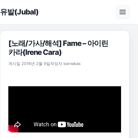
본문으로 건너뛰기
유발(Jubal)
메뉴 
[노래/가사/해석] Fame – 아이린
카라(Irene Cara)
2021년 8월 7일
게시일
2016년 2월 9일
작성자
barnabas