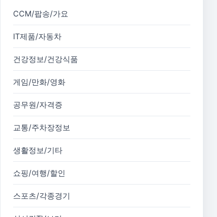
CCM/팝송/가요
IT제품/자동차
건강정보/건강식품
게임/만화/영화
공무원/자격증
교통/주차장정보
생활정보/기타
쇼핑/여행/할인
스포츠/각종경기