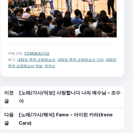
카테고리:
CCM/팝송/가요
태그:
내맘의 주여 소망되소서
,
내맘의 주여 소망되소서 가사
,
내맘의
주여 소망되소서 악보
,
마커스
글 탐색
이전
[노래/가사/악보] 사랑합니다 나의 예수님 – 조수
글
아
다음
[노래/가사/해석] Fame – 아이린 카라(Irene
글
Cara)