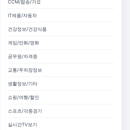
CCM/팝송/가요
IT제품/자동차
건강정보/건강식품
게임/만화/영화
공무원/자격증
교통/주차장정보
생활정보/기타
쇼핑/여행/할인
스포츠/각종경기
실시간TV보기