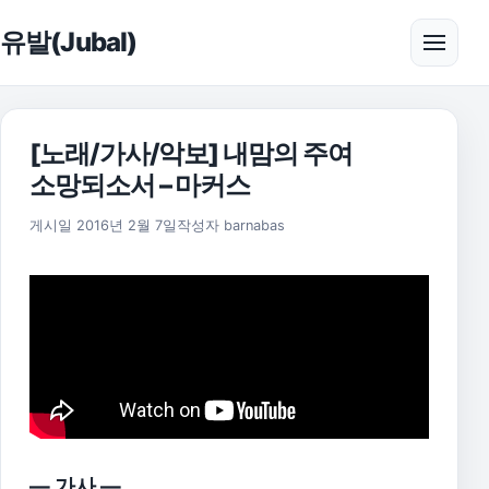
본문으로 건너뛰기
유발(Jubal)
메뉴 
[노래/가사/악보] 내맘의 주여
소망되소서 – 마커스
2025년 11월 18일
게시일
2016년 2월 7일
작성자
barnabas
— 가사 —