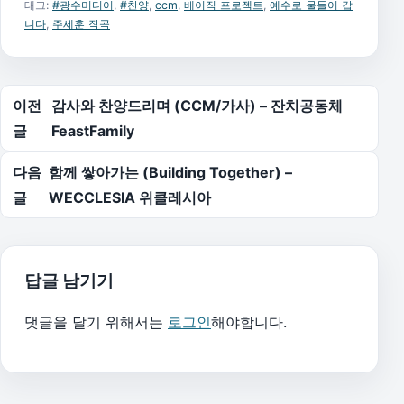
태그:
#광수미디어
,
#찬양
,
ccm
,
베이직 프로젝트
,
예수로 물들어 갑
니다
,
주세훈 작곡
글 탐색
이전
감사와 찬양드리며 (CCM/가사) – 잔치공동체
글
FeastFamily
다음
함께 쌓아가는 (Building Together) –
글
WECCLESIA 위클레시아
답글 남기기
댓글을 달기 위해서는
로그인
해야합니다.