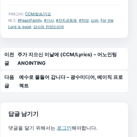
카테고리:
CCM/팝송/가요
태그:
#FeastFamily
,
#가사
,
#잔치공동체
,
#찬양
,
ccm
,
For the
Lord is good
,
감사와 찬양드리며
글 탐색
이전
주가 지으신 이날에 (CCM/Lyrics) – 어노인팅
글
ANOINTING
다음
예수로 물들어 갑니다 – 광수미디어, 베이직 프로
글
젝트
답글 남기기
댓글을 달기 위해서는
로그인
해야합니다.