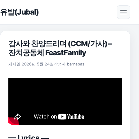
본문으로 건너뛰기
유발(Jubal)
메뉴 
감사와 찬양드리며 (CCM/가사) –
잔치공동체 FeastFamily
게시일
2026년 5월 24일
작성자
barnabas
— Lyrics —