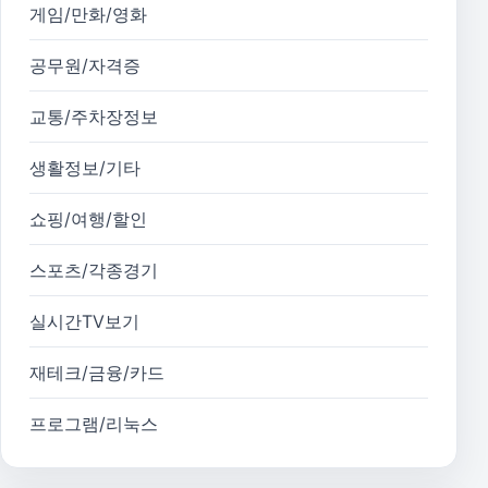
게임/만화/영화
공무원/자격증
교통/주차장정보
생활정보/기타
쇼핑/여행/할인
스포츠/각종경기
실시간TV보기
재테크/금융/카드
프로그램/리눅스