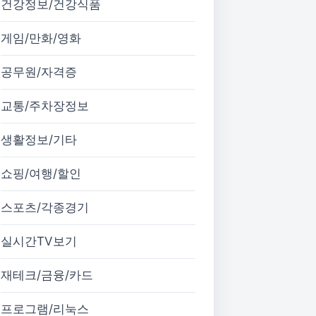
건강정보/건강식품
게임/만화/영화
공무원/자격증
교통/주차장정보
생활정보/기타
쇼핑/여행/할인
스포츠/각종경기
실시간TV보기
재테크/금융/카드
프로그램/리눅스