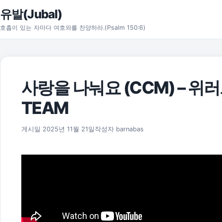
본문으로 건너뛰기
유발(Jubal)
호흡이 있는 자마다 여호와를 찬양하라.(Psalm 150:6)
사랑을 나눠요 (CCM) – 위러브
TEAM
게시일
2025년 11월 21일
작성자
barnabas