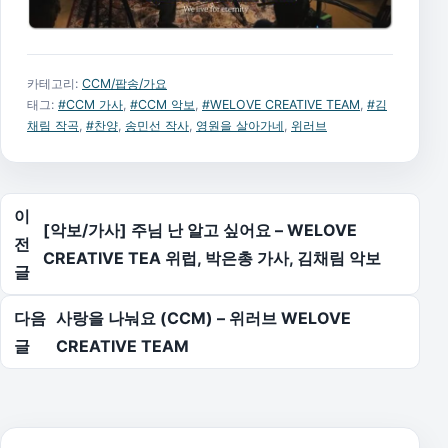
카테고리:
CCM/팝송/가요
태그:
#CCM 가사
,
#CCM 악보
,
#WELOVE CREATIVE TEAM
,
#김
채림 작곡
,
#찬양
,
송민선 작사
,
영원을 살아가네
,
위러브
글 탐색
이
[악보/가사] 주님 난 알고 싶어요 – WELOVE
전
CREATIVE TEA 위럽, 박은총 가사, 김채림 악보
글
다음
사랑을 나눠요 (CCM) – 위러브 WELOVE
글
CREATIVE TEAM