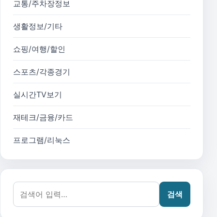
교통/주차장정보
생활정보/기타
쇼핑/여행/할인
스포츠/각종경기
실시간TV보기
재테크/금융/카드
프로그램/리눅스
검색어:
검색