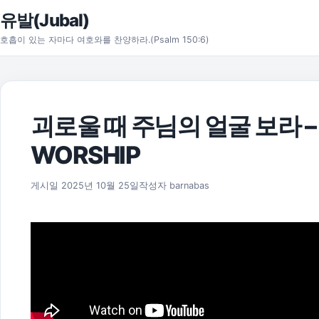
본문으로 건너뛰기
유발(Jubal)
호흡이 있는 자마다 여호와를 찬양하라.(Psalm 150:6)
괴로울 때 주님의 얼굴 보라 – 피아
WORSHIP
2025년 11월 17일
게시일
2025년 10월 25일
작성자
barnabas