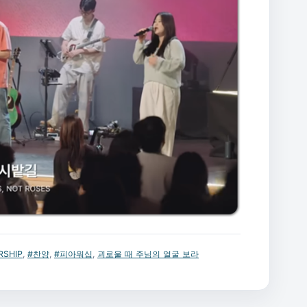
ORSHIP
,
#찬양
,
#피아워십
,
괴로울 때 주님의 얼굴 보라