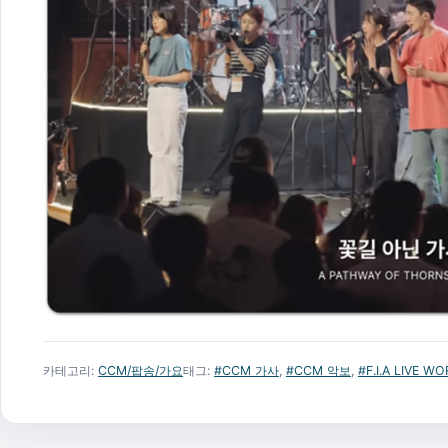
카테고리:
CCM/팝송/가요
태그:
#CCM 가사
,
#CCM 악보
,
#F.I.A LIVE W