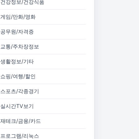
건강정보/건강식품
게임/만화/영화
공무원/자격증
교통/주차장정보
생활정보/기타
쇼핑/여행/할인
스포츠/각종경기
실시간TV보기
재테크/금융/카드
프로그램/리눅스