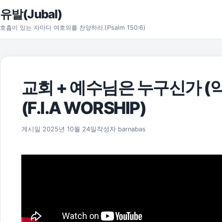
본문으로 건너뛰기
유발(Jubal)
호흡이 있는 자마다 여호와를 찬양하라.(Psalm 150:6)
교회 + 예수님은 누구신가 (
(F.I.A WORSHIP)
2025년 11월 17일
게시일
2025년 10월 24일
작성자
barnabas