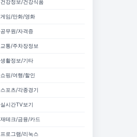
건강정보/건강식품
게임/만화/영화
공무원/자격증
교통/주차장정보
생활정보/기타
쇼핑/여행/할인
스포츠/각종경기
실시간TV보기
재테크/금융/카드
프로그램/리눅스