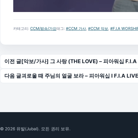
카테고리:
CCM/팝송/가요
태그:
#CCM 가사
,
#CCM 악보
,
#F.I.A WORSHI
글 탐색
이전 글
[악보/가사] 그 사랑 (THE LOVE) – 피아워십 F.I.A
다음 글
괴로울 때 주님의 얼굴 보라 – 피아워십 I F.I.A LIVE
© 2026 유발(Jubal). 모든 권리 보유.