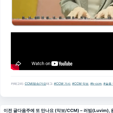
카테고리:
CCM/팝송/가요
태그:
#CCM 가사
,
#CCM 악보
,
#k-ccm
,
#슬픔
글 탐색
이전 글
다음주에 또 만나요 (악보/CCM) – 러빔(Luvim),