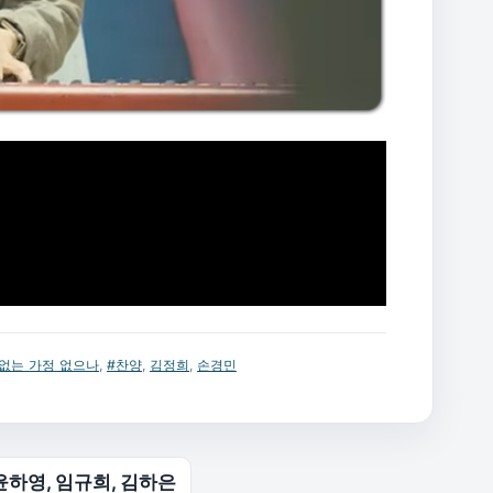
 없는 가정 없으나
,
#찬양
,
김정희
,
손경민
 윤하영, 임규희, 김하은