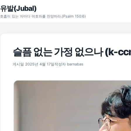
본문으로 건너뛰기
유발(Jubal)
호흡이 있는 자마다 여호와를 찬양하라.(Psalm 150:6)
슬픔 없는 가정 없으나 (k-cc
2025년 11월 17일
게시일
2025년 4월 17일
작성자
barnabas