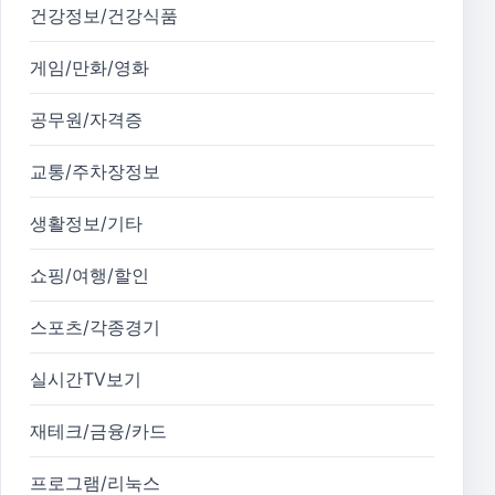
건강정보/건강식품
게임/만화/영화
공무원/자격증
교통/주차장정보
생활정보/기타
쇼핑/여행/할인
스포츠/각종경기
실시간TV보기
재테크/금융/카드
프로그램/리눅스