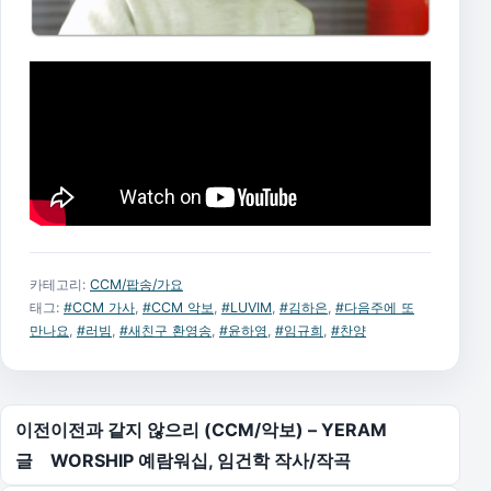
카테고리:
CCM/팝송/가요
태그:
#CCM 가사
,
#CCM 악보
,
#LUVIM
,
#김하은
,
#다음주에 또
만나요
,
#러빔
,
#새친구 환영송
,
#윤하영
,
#임규희
,
#찬양
글 탐색
이전
이전과 같지 않으리 (CCM/악보) – YERAM
글
WORSHIP 예람워십, 임건학 작사/작곡