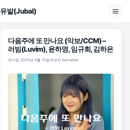
본문으로 건너뛰기
유발(Jubal)
메뉴 
다음주에 또 만나요 (악보/CCM) –
러빔(Luvim), 윤하영, 임규희, 김하은
2025년 11월 17일
게시일
2025년 4월 15일
작성자
barnabas