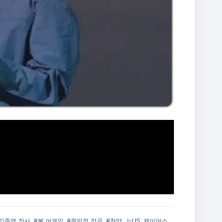
김준영 작사
,
#본 어게인
,
#주민정 작곡
,
#찬양
,
J-US
,
제이어스