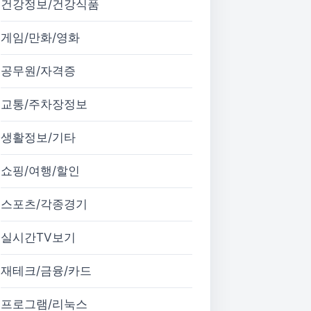
건강정보/건강식품
게임/만화/영화
공무원/자격증
교통/주차장정보
생활정보/기타
쇼핑/여행/할인
스포츠/각종경기
실시간TV보기
재테크/금융/카드
프로그램/리눅스