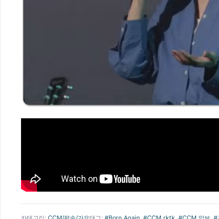
카테고리:
CCM/팝송/가요
태그:
#Born Again
,
#CCM rktk
,
#CCM 악보
,
#