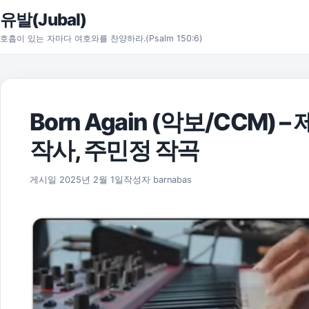
본문으로 건너뛰기
유발(Jubal)
호흡이 있는 자마다 여호와를 찬양하라.(Psalm 150:6)
Born Again (악보/CCM) 
작사, 주민정 작곡
2025년 11월 17일
게시일
2025년 2월 1일
작성자
barnabas