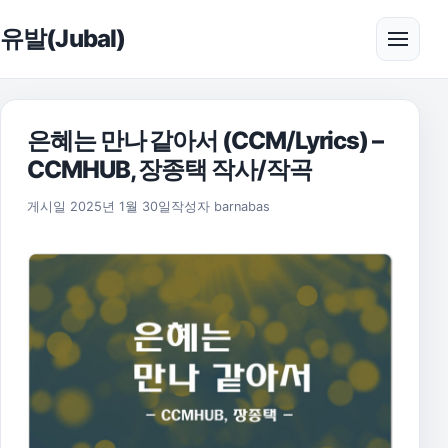
본문으로 건너뛰기
유발(Jubal)
메뉴 
은혜는 만나 같아서 (CCM/Lyrics) –
CCMHUB, 장종택 작사/작곡
게시일
2025년 1월 30일
작성자
barnabas