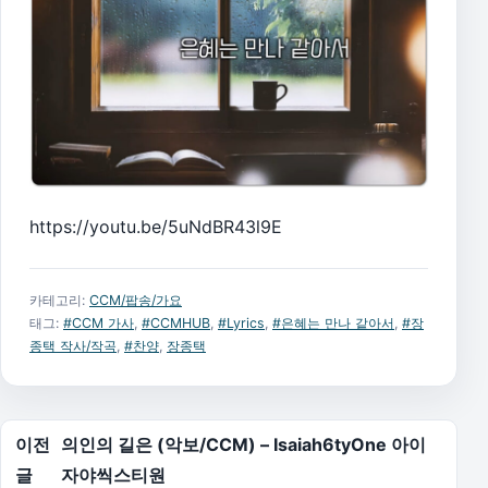
https://youtu.be/5uNdBR43l9E
카테고리:
CCM/팝송/가요
태그:
#CCM 가사
,
#CCMHUB
,
#Lyrics
,
#은혜는 만나 같아서
,
#장
종택 작사/작곡
,
#찬양
,
장종택
글 탐색
이전
의인의 길은 (악보/CCM) – Isaiah6tyOne 아이
글
자야씩스티원