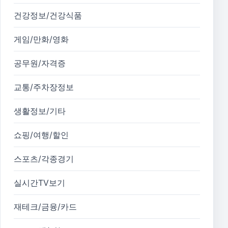
건강정보/건강식품
게임/만화/영화
공무원/자격증
교통/주차장정보
생활정보/기타
쇼핑/여행/할인
스포츠/각종경기
실시간TV보기
재테크/금융/카드