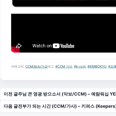
카테고리:
CCM/팝송/가요
태그:
#CCM 가사
,
#k-ccm
,
#KIMBOKYU
,
#김
글 탐색
이전 글
주님 큰 영광 받으소서 (악보/CCM) – 예람워십 YE
다음 글
전부가 되는 시간 (CCM/가사) – 키퍼스 (Keepers