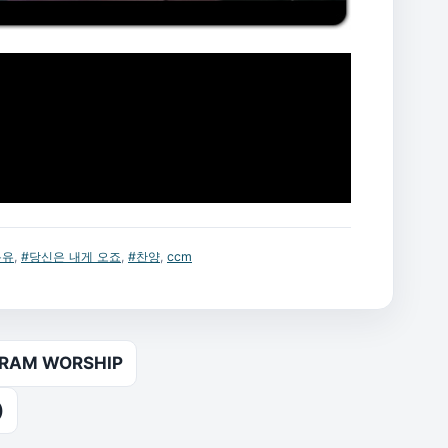
복유
,
#당신은 내게 오죠
,
#찬양
,
ccm
RAM WORSHIP
)