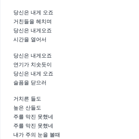
당신은 내게 오죠
거친들을 헤치며
당신은 내게오죠
시간을 열어서
당신은 내게오죠
연기가 치솟듯이
당신은 내게 오죠
슬픔을 닫으러
거치른 들도
높은 산들도
주를 막진 못했네
주를 막진 못했네
내가 주의 눈을 볼때