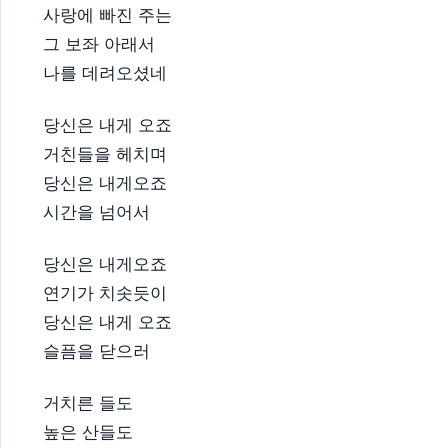
사랑에 빠진 주는
그 보좌 아래서
나를 데려오셨네
당신은 내게 오죠
거친들을 헤치며
당신은 내게오죠
시간을 넘어서
당신은 내게오죠
연기가 치솟듯이
당신은 내게 오죠
슬픔을 닫으러
거치른 들도
높은 산들도