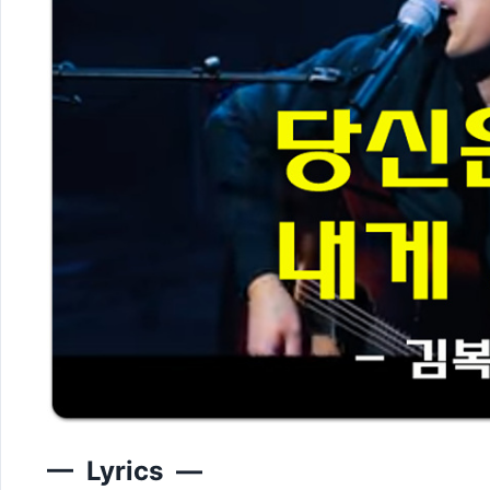
— Lyrics —