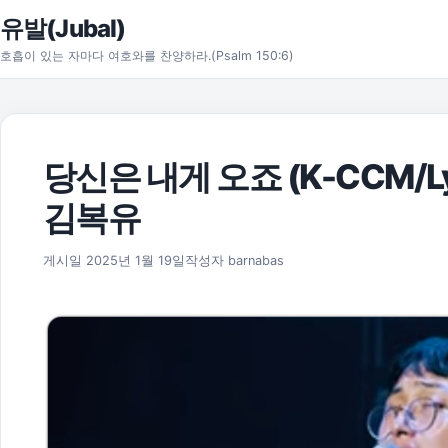
본문으로 건너뛰기
유발(Jubal)
호흡이 있는 자마다 여호와를 찬양하라.(Psalm 150:6)
당신은 내게 오죠 (K-CCM/Lyr
김복유
게시일
2025년 1월 19일
작성자
barnabas