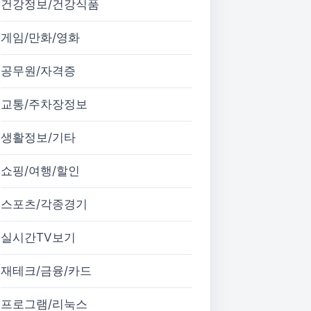
건강정보/건강식품
게임/만화/영화
공무원/자격증
교통/주차장정보
생활정보/기타
쇼핑/여행/할인
스포츠/각종경기
실시간TV보기
재테크/금융/카드
프로그램/리눅스