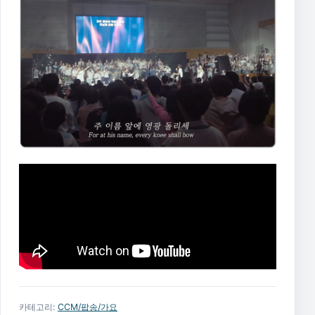
카테고리:
CCM/팝송/가요