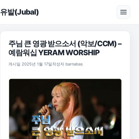
본문으로 건너뛰기
유발(Jubal)
메뉴 
주님 큰 영광 받으소서 (악보/CCM) –
예람워십 YERAM WORSHIP
2025년 11월 17일
게시일
2025년 1월 17일
작성자
barnabas