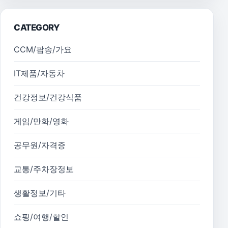
CATEGORY
CCM/팝송/가요
IT제품/자동차
건강정보/건강식품
게임/만화/영화
공무원/자격증
교통/주차장정보
생활정보/기타
쇼핑/여행/할인