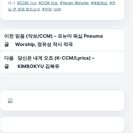
태그:
#CCM 가사
,
#CCM 악보
,
#Yeram Worship
,
#예람워십
,
#주
님 큰 영광 받으소서
,
#찬양
,
ccm
글 탐색
이전
믿음 (악보/CCM) – 프뉴마 워십 Pneuma
글
Worship, 정유성 작사 작곡
다음
당신은 내게 오죠 (K-CCM/Lyrics) –
글
KIMBOKYU 김복유