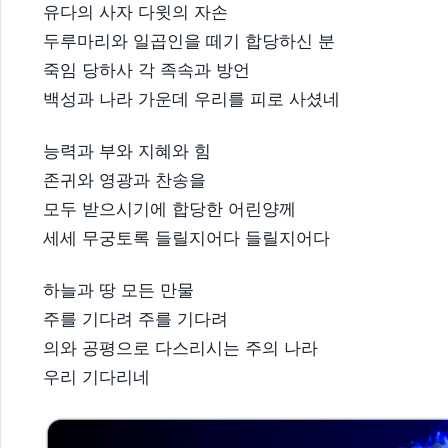
유다의 사자 다윗의 자손
두루마리와 일곱인을 떼기 합당하신 분
죽임 당하사 각 족속과 방언
백성과 나라 가운데 우리를 피로 사셨네
능력과 부와 지혜와 힘
존귀와 영광과 찬송을
모두 받으시기에 합당한 어린양께
세세 무궁토록 들릴지어다 들릴지어다
하늘과 땅 모든 만물
주를 기다려 주를 기다려
의와 공평으로 다스리시는 주의 나라
우리 기다리네