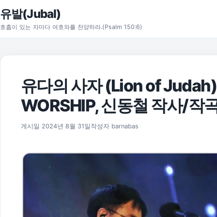
본문으로 건너뛰기
유발(Jubal)
호흡이 있는 자마다 여호와를 찬양하라.(Psalm 150:6)
유다의 사자 (Lion of Judah) 
WORSHIP, 신동철 작사/작
2024년 8월 31일
게시일
2024년 8월 31일
작성자
barnabas