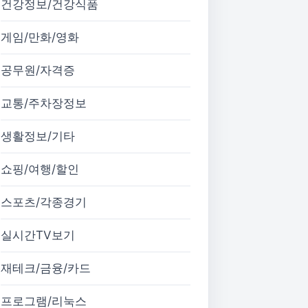
건강정보/건강식품
게임/만화/영화
공무원/자격증
교통/주차장정보
생활정보/기타
쇼핑/여행/할인
스포츠/각종경기
실시간TV보기
재테크/금융/카드
프로그램/리눅스