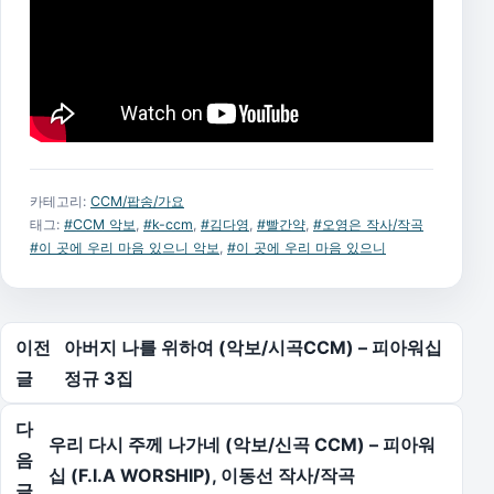
카테고리:
CCM/팝송/가요
태그:
#CCM 악보
,
#k-ccm
,
#김다영
,
#빨간약
,
#오영은 작사/작곡
#이 곳에 우리 마음 있으니 악보
,
#이 곳에 우리 마음 있으니
글 탐색
이전
아버지 나를 위하여 (악보/시곡CCM) – 피아워십
글
정규 3집
다
우리 다시 주께 나가네 (악보/신곡 CCM) – 피아워
음
십 (F.I.A WORSHIP), 이동선 작사/작곡
글