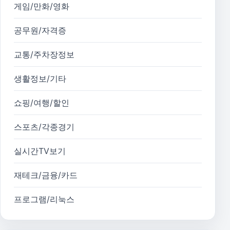
게임/만화/영화
공무원/자격증
교통/주차장정보
생활정보/기타
쇼핑/여행/할인
스포츠/각종경기
실시간TV보기
재테크/금융/카드
프로그램/리눅스