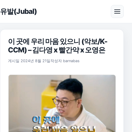
본문으로 건너뛰기
유발(Jubal)
메뉴 
이 곳에 우리 마음 있으니 (악보/K-
CCM) – 김다영 x 빨간약 x 오영은
2025년 11월 17일
게시일
2024년 8월 21일
작성자
barnabas