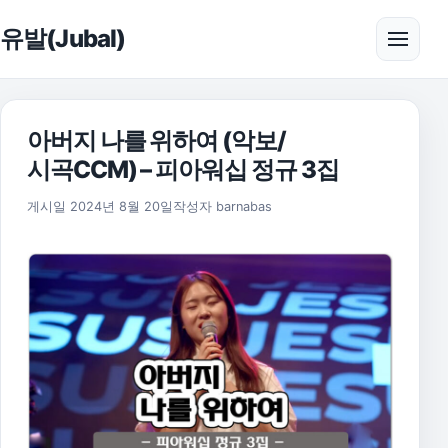
본문으로 건너뛰기
유발(Jubal)
메뉴 
아버지 나를 위하여 (악보/
시곡CCM) – 피아워십 정규 3집
2025년 11월 17일
게시일
2024년 8월 20일
작성자
barnabas