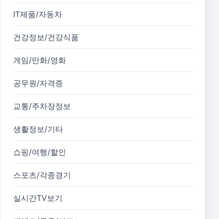
IT제품/자동차
건강정보/건강식품
게임/만화/영화
공무원/자격증
교통/주차장정보
생활정보/기타
쇼핑/여행/할인
스포츠/각종경기
실시간TV보기