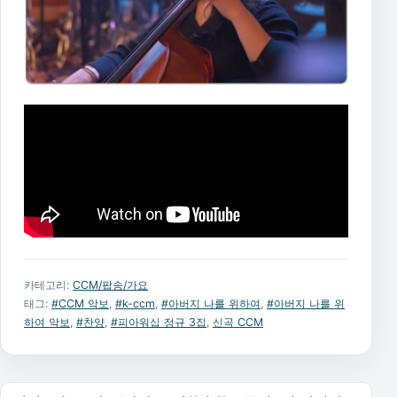
카테고리:
CCM/팝송/가요
태그:
#CCM 악보
,
#k-ccm
,
#아버지 나를 위하여
,
#아버지 나를 위
하여 악보
,
#찬양
,
#피아워십 정규 3집
,
신곡 CCM
글 탐색