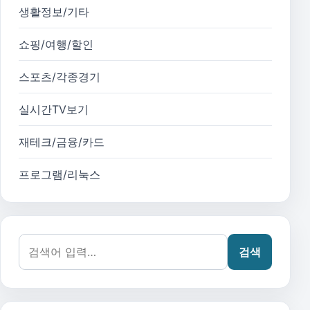
생활정보/기타
쇼핑/여행/할인
스포츠/각종경기
실시간TV보기
재테크/금융/카드
프로그램/리눅스
검색어:
검색