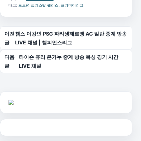
태그:
토트넘 크리스탈 팰리스
,
프리미어리그
글 탐색
이전
챔스 이강인 PSG 파리생제르맹 AC 밀란 중계 방송
글
LIVE 채널 | 챔피언스리그
다음
타이슨 퓨리 은가누 중계 방송 복싱 경기 시간
글
LIVE 채널