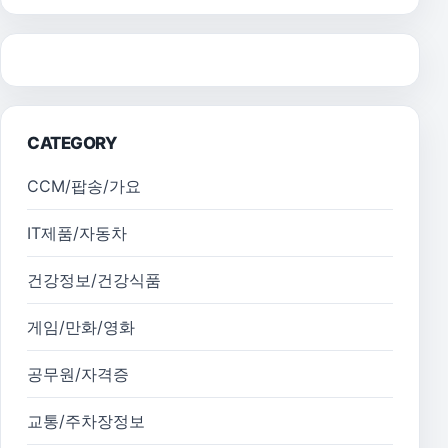
CATEGORY
CCM/팝송/가요
IT제품/자동차
건강정보/건강식품
게임/만화/영화
공무원/자격증
교통/주차장정보