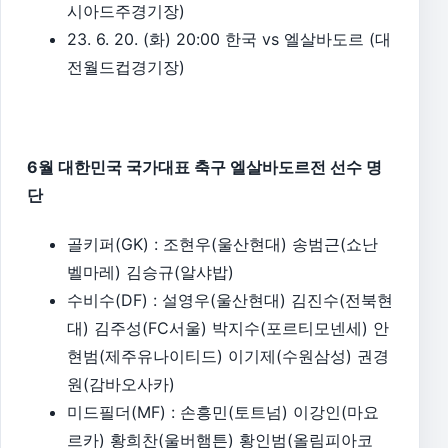
시아드주경기장)
23. 6. 20. (화) 20:00 한국 vs 엘살바도르 (대
전월드컵경기장)
6월 대한민국 국가대표 축구 엘살바도르전 선수 명
단
골키퍼(GK) : 조현우(울산현대) 송범근(쇼난
벨마레) 김승규(알샤밥)
수비수(DF) : 설영우(울산현대) 김진수(전북현
대) 김주성(FC서울) 박지수(포르티모넨세) 안
현범(제주유나이티드) 이기제(수원삼성) 권경
원(감바오사카)
미드필더(MF) : 손흥민(토트넘) 이강인(마요
르카) 황희찬(울버햄튼) 황인범(올림피아코