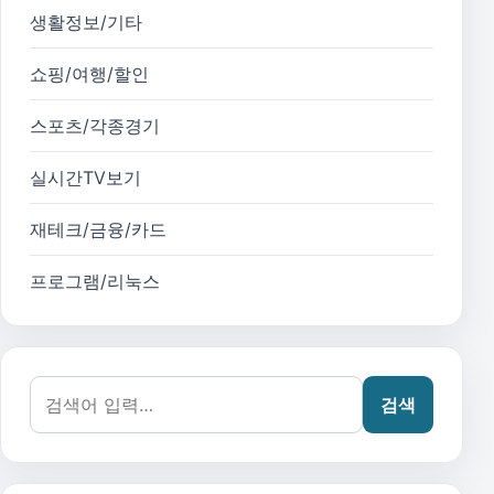
생활정보/기타
쇼핑/여행/할인
스포츠/각종경기
실시간TV보기
재테크/금융/카드
프로그램/리눅스
검색어:
검색