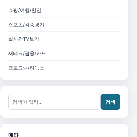
쇼핑/여행/할인
스포츠/각종경기
실시간TV보기
재테크/금융/카드
프로그램/리눅스
검색어:
검색
메타