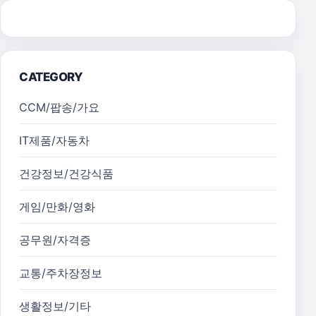
CATEGORY
CCM/팝송/가요
IT제품/자동차
건강정보/건강식품
게임/만화/영화
공무원/자격증
교통/주차장정보
생활정보/기타