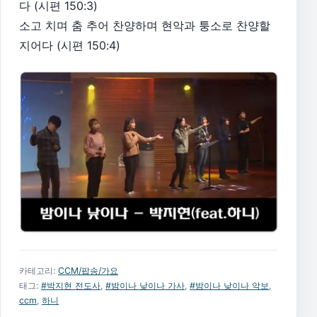
다 (시편 150:3)
소고 치며 춤 추어 찬양하며 현악과 퉁소로 찬양할
지어다 (시편 150:4)
카테고리:
CCM/팝송/가요
태그:
#박지현 전도사
,
#밤이나 낮이나 가사
,
#밤이나 낮이나 악보
,
ccm
,
하니