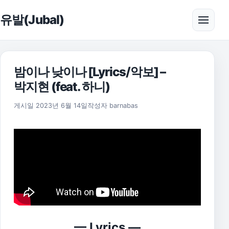
본문으로 건너뛰기
유발(Jubal)
메뉴 
밤이나 낮이나 [Lyrics/악보] –
박지현 (feat. 하니)
2025년 11월 17일
게시일
2023년 6월 14일
작성자
barnabas
— Lyrics —