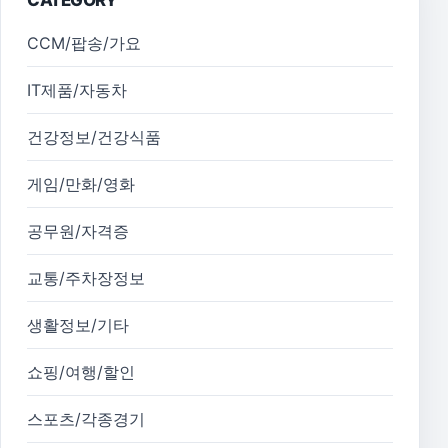
CCM/팝송/가요
IT제품/자동차
건강정보/건강식품
게임/만화/영화
공무원/자격증
교통/주차장정보
생활정보/기타
쇼핑/여행/할인
스포츠/각종경기